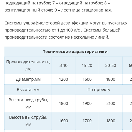
подводящий патрубок; 7 – отводящий патрубок; 8 –
вентиляционный стояк; 9 – лестница стационарная.
Системы ульрафиолетовой дезинфекции могут выпускаться
производительностью от 1 до 100 л/с . Системы большей
производительности состоят из нескольких линий.
Технические характеристики
Производительность,
3-10
15-20
30-50
6
л/с
Диаметр,мм
1200
1600
1800
2
Высота, мм
По проекту
Высота вход.трубы,
1800
1900
2100
2
мм
Высота вых.трубы,
1600
1700
1800
2
мм