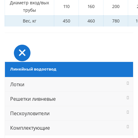
Диаметр вход/вых
110
160
200
трубы
Вес, кг
450
460
780
1
Линейный водоотвод
Лотки
Решетки ливневые
Пескоуловители
Комплектующие