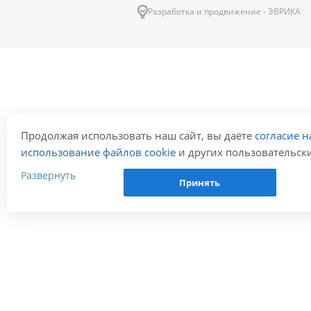
Разработка и продвижение - ЭВРИКА
Продолжая использовать наш сайт, вы даёте
согласие н
использование файлов cookie
и других пользовательских
данных (включая IP-адрес, сведения о местоположении,
Развернуть
Принять
устройстве, действиях на сайте и т. п.) для
функционирования сайта, проведения статистических
исследований, ретаргетинга и использования систем
аналитики (например, Яндекс.Метрика), в соответствии 
нашей
Политикой обработки персональных данных.
Если вы не хотите, чтобы ваши данные обрабатывались
настройте ограничения в браузере или покиньте сайт.