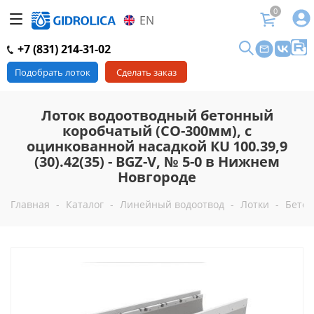
0
EN
+7 (831) 214-31-02
Подобрать лоток
Сделать заказ
Лоток водоотводный бетонный
коробчатый (СО-300мм), с
оцинкованной насадкой КU 100.39,9
(30).42(35) - BGZ-V, № 5-0 в Нижнем
Новгороде
Главная
-
Каталог
-
Линейный водоотвод
-
Лотки
-
Бетон