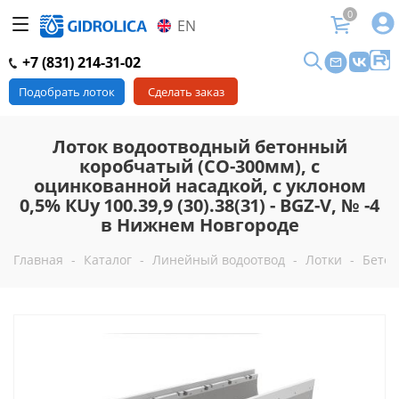
0
EN
+7 (831) 214-31-02
Подобрать лоток
Сделать заказ
Лоток водоотводный бетонный
коробчатый (СО-300мм), с
оцинкованной насадкой, с уклоном
0,5% КUу 100.39,9 (30).38(31) - BGZ-V, № -4
в Нижнем Новгороде
Главная
-
Каталог
-
Линейный водоотвод
-
Лотки
-
Бетон